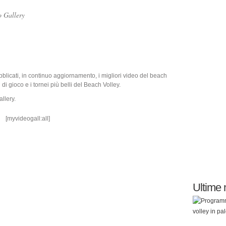
o Gallery
blicati, in continuo aggiornamento, i migliori video del beach
di gioco e i tornei più belli del Beach Volley.
llery.
[myvideogall:all]
Ultime