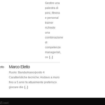
Gestire una
palestra di
pesi, fitness
e personal
trainer
richiede
una
combinazione
di
competenze
manageriali,
co
[...]
Marco Eletto
Ruolo: Banda/mano/posto 4
Caratteristiche tecniche: Andavo a muro
fino a 5 anni fa attualmente preferisco
giocare die
[...]
Eventi