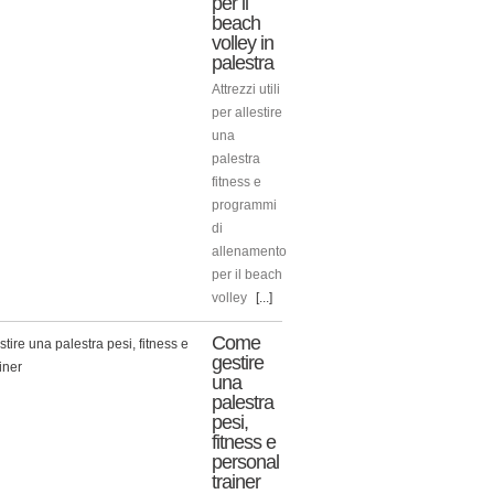
per il
beach
volley in
palestra
Attrezzi utili
per allestire
una
palestra
fitness e
programmi
di
allenamento
per il beach
volley
[...]
Come
gestire
una
palestra
pesi,
fitness e
personal
trainer