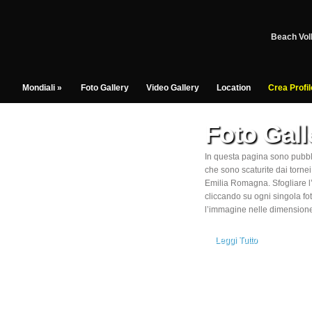
Beach Vol
Mondiali
»
Foto Gallery
Video Gallery
Location
Crea Profil
Foto Gall
In questa pagina sono pubbl
che sono scaturite dai tornei
Emilia Romagna. Sfogliare l
cliccando su ogni singola fot
l’immagine nelle dimensione
Leggi Tutto