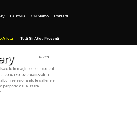
ley
La storia
Chi Siamo
Contatti
o Atleta
Tutti Gli Atleti Presenti
ery
icate le immagini delle emozioni
 di beach volley organizzati in
’album selezionando le gallerie e
o per poter visualizzare
...