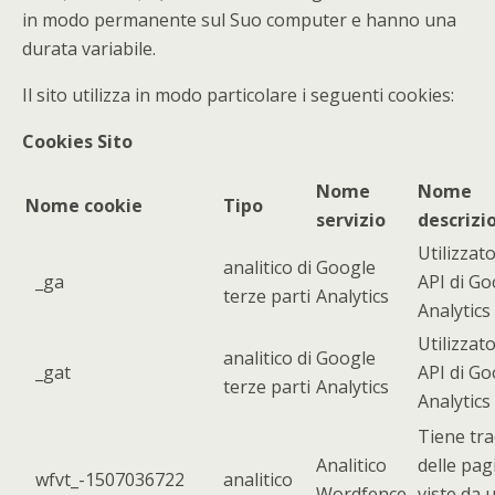
in modo permanente sul Suo computer e hanno una
durata variabile.
Il sito utilizza in modo particolare i seguenti cookies:
Cookies Sito
Nome
Nome
Nome cookie
Tipo
servizio
descrizi
Utilizzato
analitico di
Google
_ga
API di Go
terze parti
Analytics
Analytics
Utilizzato
analitico di
Google
_gat
API di Go
terze parti
Analytics
Analytics
Tiene tra
Analitico
delle pag
wfvt_-1507036722
analitico
Wordfence
viste da 