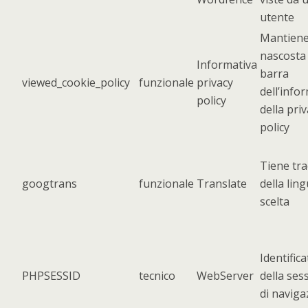
utente
Mantien
nascosta 
Informativa
barra
viewed_cookie_policy
funzionale
privacy
dell’info
policy
della pri
policy
Tiene tra
googtrans
funzionale
Translate
della lin
scelta
Identifica
PHPSESSID
tecnico
WebServer
della ses
di naviga